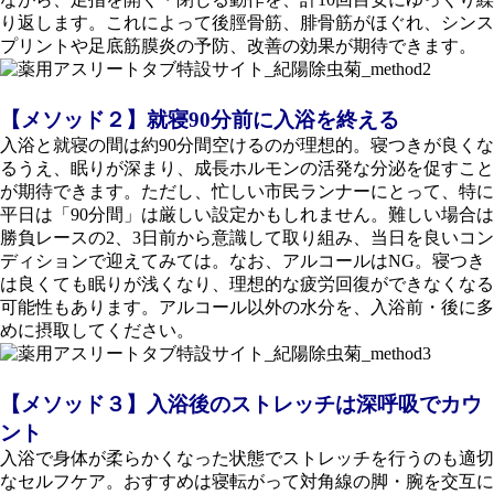
り返します。これによって後脛骨筋、腓骨筋がほぐれ、シンス
プリントや足底筋膜炎の予防、改善の効果が期待できます。
【メソッド２】就寝90分前に入浴を終える
入浴と就寝の間は約90分間空けるのが理想的。寝つきが良くな
るうえ、眠りが深まり、成長ホルモンの活発な分泌を促すこと
が期待できます。ただし、忙しい市民ランナーにとって、特に
平日は「90分間」は厳しい設定かもしれません。難しい場合は
勝負レースの2、3日前から意識して取り組み、当日を良いコン
ディションで迎えてみては。なお、アルコールはNG。寝つき
は良くても眠りが浅くなり、理想的な疲労回復ができなくなる
可能性もあります。アルコール以外の水分を、入浴前・後に多
めに摂取してください。
【メソッド３】入浴後のストレッチは深呼吸でカウ
ント
入浴で身体が柔らかくなった状態でストレッチを行うのも適切
なセルフケア。おすすめは寝転がって対角線の脚・腕を交互に