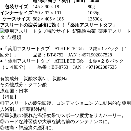
縦×横×高さ・奥行（mm）
重量
包装サイズ
145 × 90 × 18
80g
インナーサイズ
150 × 92 × 191
1035g
ケースサイズ
582 × 405 × 185
13590g
アスリートの疲労回復に効く！「薬用アスリートタブ」
●「薬用アスリートタブ ATHLETE Tab ２錠×１パック（１
回分）」 品番：BT-8752 JAN：4971902087528
●「薬用アスリートタブ ATHLETE Tab １錠×２８パック
（１４回分）」 品番：BT-8753 JAN：4971902087535
有効成分：炭酸水素Na、炭酸Na
その他成分：クエン酸
原産国：日本
【特長】
◎アスリートの疲労回復、コンディショニングに効果的な薬用
入浴剤。 [医薬部外品]
◎重炭酸の優れた温浴効果でスポーツ疲労をリカバーリー。
◎ハードな練習後や大事な試合前のメンテナンスに。
◎腰痛・神経痛の緩和に。