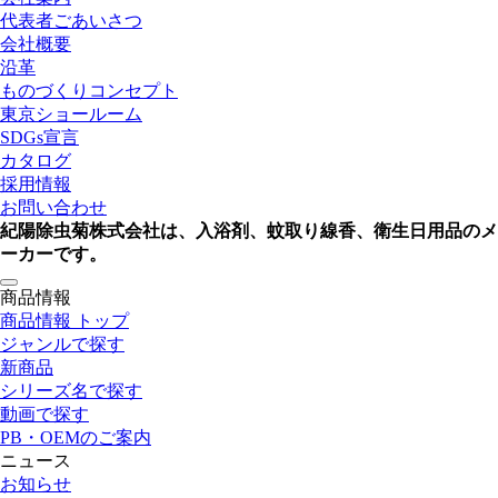
代表者ごあいさつ
会社概要
沿革
ものづくりコンセプト
東京ショールーム
SDGs宣言
カタログ
採用情報
お問い合わせ
紀陽除虫菊株式会社は、入浴剤、蚊取り線香、衛生日用品のメ
ーカーです。
toggle
商品情報
navigation
商品情報 トップ
ジャンルで探す
新商品
シリーズ名で探す
動画で探す
PB・OEMのご案内
ニュース
お知らせ