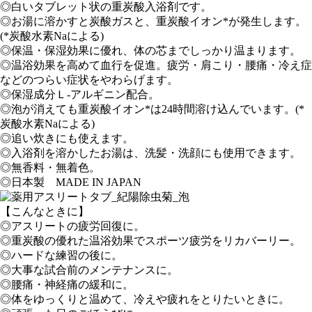
◎白いタブレット状の重炭酸入浴剤です。
◎お湯に溶かすと炭酸ガスと、重炭酸イオン*が発生します。
(*炭酸水素Naによる)
◎保温・保湿効果に優れ、体の芯までしっかり温まります。
◎温浴効果を高めて血行を促進。疲労・肩こり・腰痛・冷え症
などのつらい症状をやわらげます。
◎保湿成分Ｌ-アルギニン配合。
◎泡が消えても重炭酸イオン*は24時間溶け込んでいます。(*
炭酸水素Naによる)
◎追い炊きにも使えます。
◎入浴剤を溶かしたお湯は、洗髪・洗顔にも使用できます。
◎無香料・無着色。
◎日本製 MADE IN JAPAN
【こんなときに】
◎アスリートの疲労回復に。
◎重炭酸の優れた温浴効果でスポーツ疲労をリカバーリー。
◎ハードな練習の後に。
◎大事な試合前のメンテナンスに。
◎腰痛・神経痛の緩和に。
◎体をゆっくりと温めて、冷えや疲れをとりたいときに。