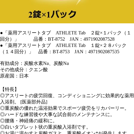
●「薬用アスリートタブ ATHLETE Tab ２錠×１パック（１
回分）」 品番：BT-8752 JAN：4971902087528
●「薬用アスリートタブ ATHLETE Tab １錠×２８パック
（１４回分）」 品番：BT-8753 JAN：4971902087535
有効成分：炭酸水素Na、炭酸Na
その他成分：クエン酸
原産国：日本
【特長】
◎アスリートの疲労回復、コンディショニングに効果的な薬用
入浴剤。 [医薬部外品]
◎重炭酸の優れた温浴効果でスポーツ疲労をリカバーリー。
◎ハードな練習後や大事な試合前のメンテナンスに。
◎腰痛・神経痛の緩和に。
◎白いタブレット状の重炭酸入浴剤です。
◎お湯に溶かすと炭酸ガスと、重炭酸イオン*が発生します。