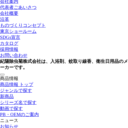
会社案内
代表者ごあいさつ
会社概要
沿革
ものづくりコンセプト
東京ショールーム
SDGs宣言
カタログ
採用情報
お問い合わせ
紀陽除虫菊株式会社は、入浴剤、蚊取り線香、衛生日用品のメ
ーカーです。
toggle
商品情報
navigation
商品情報 トップ
ジャンルで探す
新商品
シリーズ名で探す
動画で探す
PB・OEMのご案内
ニュース
お知らせ