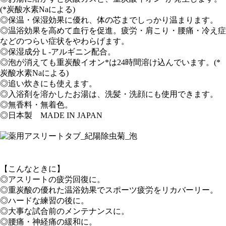
(*炭酸水素Naによる)
◎保温・保湿効果に優れ、体の芯までしっかり温まります。
◎温浴効果を高めて血行を促進。疲労・肩こり・腰痛・冷え症
などのつらい症状をやわらげます。
◎保湿成分Ｌ-アルギニン配合。
◎泡が消えても重炭酸イオン*は24時間溶け込んでいます。(*
炭酸水素Naによる)
◎追い炊きにも使えます。
◎入浴剤を溶かしたお湯は、洗髪・洗顔にも使用できます。
◎無香料・無着色。
◎日本製 MADE IN JAPAN
【こんなときに】
◎アスリートの疲労回復に。
◎重炭酸の優れた温浴効果でスポーツ疲労をリカバーリー。
◎ハードな練習の後に。
◎大事な試合前のメンテナンスに。
◎腰痛・神経痛の緩和に。