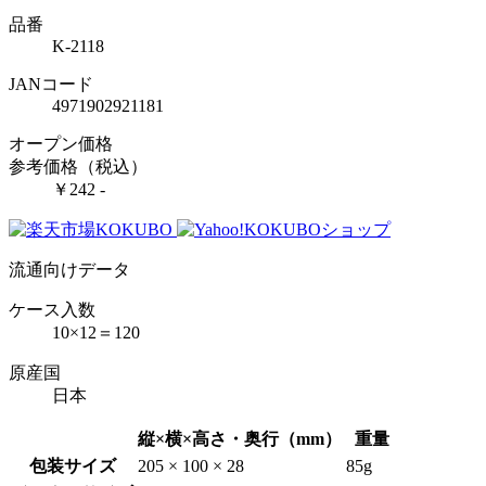
品番
K-2118
JANコード
4971902921181
オープン価格
参考価格（税込）
￥242 -
流通向けデータ
ケース入数
10×12＝120
原産国
日本
縦×横×高さ・奥行（mm）
重量
包装サイズ
205 × 100 × 28
85g