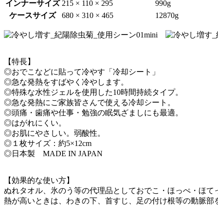
インナーサイズ
215 × 110 × 295
990g
ケースサイズ
680 × 310 × 465
12870g
【特長】
◎おでこなどに貼って冷やす「冷却シート」
◎急な発熱をすばやく冷やします。
◎特殊な水性ジェルを使用した10時間持続タイプ。
◎急な発熱にご家族皆さんで使える冷却シート。
◎頭痛・歯痛や仕事・勉強の眠気ざましにも最適。
◎はがれにくい。
◎お肌にやさしい。弱酸性。
◎１枚サイズ：約5×12cm
◎日本製 MADE IN JAPAN
【効果的な使い方】
ぬれタオル、氷のう等の代理品としておでこ・ほっぺ・ほて
熱が高いときは、わきの下、首すじ、足の付け根等の動脈部