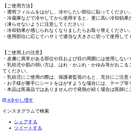
【ご使用方法】
・透明フィルムをはがし、冷やしたい部位に貼ってください
・冷蔵庫などで冷やしてから使用すると、更に高い冷却効果
（凍らせないように注意してください）
・冷却効果が感じられなくなりましたらお取り替えください
・使用部位に応じてハサミで適当な大きさに切って使用して
【ご使用上の注意】
・皮膚に異常がある部位や目および目の周囲には使用しない
・乳幼児や肌の弱い方は、はれ・かぶれ・かゆみ等がおこる
てください。
・乳幼児にご使用の際は、保護者監視のもと、充分にご注意
・お子様が勝手にシートをはがすような場合には、テープ等
・本品は医薬品ではありませんので発熱が続く場合は医師に
#
冷やし増す
インスタグラムで検索
シェアする
ツイートする