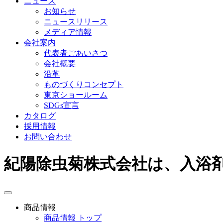
ニュース
お知らせ
ニュースリリース
メディア情報
会社案内
代表者ごあいさつ
会社概要
沿革
ものづくりコンセプト
東京ショールーム
SDGs宣言
カタログ
採用情報
お問い合わせ
紀陽除虫菊株式会社は、入浴
toggle
navigation
商品情報
商品情報 トップ