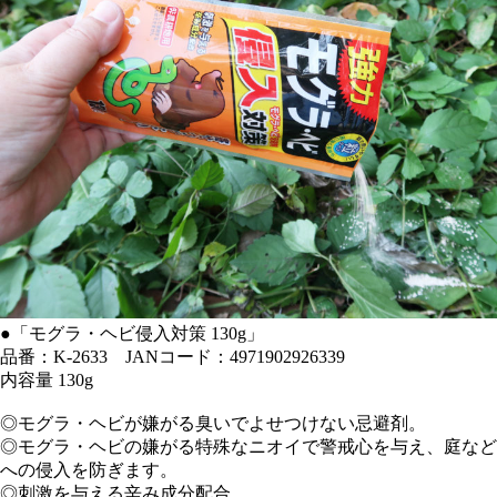
●「モグラ・ヘビ侵入対策 130g」
品番：K-2633 JANコード：4971902926339
内容量 130g
◎モグラ・ヘビが嫌がる臭いでよせつけない忌避剤。
◎モグラ・ヘビの嫌がる特殊なニオイで警戒心を与え、庭など
への侵入を防ぎます。
◎刺激を与える辛み成分配合。