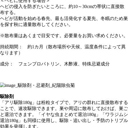
＜ヘビに使用する場合＞
ヘビの侵入を防ぎたいところに、約10～30cmの帯状に直接散
布する。
ヘビが活動を始める春先、最も活発化する夏先、冬眠のため巣
を探す秋に適量散布してください。
※散布量はあくまで目安です。必要量をお買い求めください。
持続期間： 約1カ月（散布場所や天候、温度条件によって異
なります）
成分： フェンプロパトリン、木酢液、特殊忌避成分
駆除剤
「アリ駆除180g」は粉粒タイプで、アリの群れに直接散布する
ことで、速攻駆除できます。巣や周辺に散布しておけば、巣ご
と退治できます。「イヤな虫まとめて退治180g」「ワラジムシ
退治180g」も同様に使用し、駆除・追い出し・予防のトリプル
効果を発揮します。