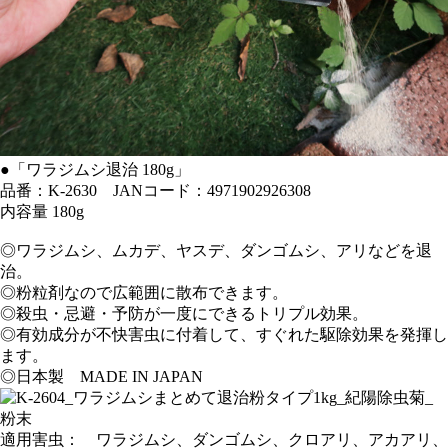
●「ワラジムシ退治 180g」
品番：K-2630 JANコード：4971902926308
内容量 180g
◎ワラジムシ、ムカデ、ヤスデ、ダンゴムシ、アリなどを退
治。
◎粉粒剤なので広範囲に散布できます。
◎殺虫・忌避・予防が一度にできるトリプル効果。
◎有効成分が不快害虫に付着して、すぐれた駆除効果を発揮し
ます。
◎日本製 MADE IN JAPAN
適用害虫： ワラジムシ、ダンゴムシ、クロアリ、アカアリ、