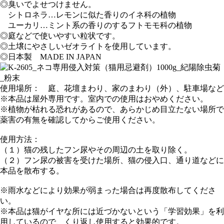
◎臭いでよせつけません。
シトロネラ…レモンに似た香りのイネ科の植物
ユーカリ…ミント系の香りのするフトモモ科の植物
◎庭などで使いやすい粒状です。
◎土壌にやさしいゼオライトを使用しています。
◎日本製 MADE IN JAPAN
使用場所： 庭、花壇まわり、家のまわり（外）、駐車場など
※本品は屋外専用です。室内での使用はおやめください。
※植物が枯れる恐れがあるので、あらかじめ目立たない場所で
薬害の有無を確認してからご使用ください。
使用方法：
（１）猫の残したフン尿やその周辺の土を取り除く。
（２）フン尿の被害を受けた場所、猫の侵入口、通り道などに
本品を散布する。
※雨水などにより効果が弱まった場合は再度散布してくださ
い。
※本品は猫がイヤな所には近づかないという「学習効果」を利
用しているので、くり返し使用すると効果的です。