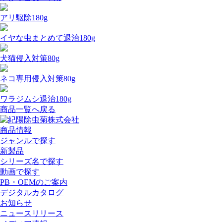
アリ駆除180g
イヤな虫まとめて退治180g
犬猫侵入対策80g
ネコ専用侵入対策80g
ワラジムシ退治180g
商品一覧へ戻る
商品情報
ジャンルで探す
新製品
シリーズ名で探す
動画で探す
PB・OEMのご案内
デジタルカタログ
お知らせ
ニュースリリース