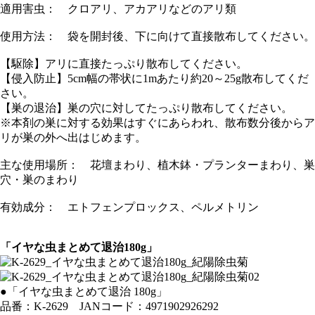
適用害虫： クロアリ、アカアリなどのアリ類
使用方法： 袋を開封後、下に向けて直接散布してください。
【駆除】アリに直接たっぷり散布してください。
【侵入防止】5cm幅の帯状に1mあたり約20～25g散布してくだ
さい。
【巣の退治】巣の穴に対してたっぷり散布してください。
※本剤の巣に対する効果はすぐにあらわれ、散布数分後からア
リが巣の外へ出はじめます。
主な使用場所： 花壇まわり、植木鉢・プランターまわり、巣
穴・巣のまわり
有効成分： エトフェンプロックス、ペルメトリン
「イヤな虫まとめて退治180g」
●「イヤな虫まとめて退治 180g」
品番：K-2629 JANコード：4971902926292