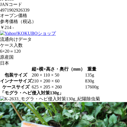
JANコード
4971902926339
オープン価格
参考価格（税込）
￥214 -
流通向けデータ
ケース入数
6×20＝120
原産国
日本
縦×横×高さ・奥行（mm）
重量
包装サイズ
200 × 110 × 50
135g
インナーサイズ
210 × 200 × 60
830g
ケースサイズ
625 × 205 × 260
17600g
「モグラ・ヘビ侵入対策130g」