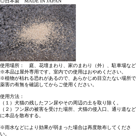
◎日本製 MADE IN JAPAN
使用場所： 庭、花壇まわり、家のまわり（外）、駐車場など
※本品は屋外専用です。室内での使用はおやめください。
※植物が枯れる恐れがあるので、あらかじめ目立たない場所で
薬害の有無を確認してからご使用ください。
使用方法：
（１）犬猫の残したフン尿やその周辺の土を取り除く。
（２）フン尿の被害を受けた場所、犬猫の侵入口、通り道など
に本品を散布する。
※雨水などにより効果が弱まった場合は再度散布してくださ
い。