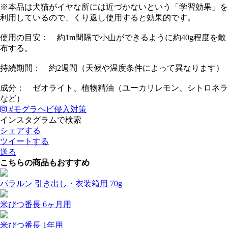
※本品は犬猫がイヤな所には近づかないという「学習効果」を
利用しているので、くり返し使用すると効果的です。
使用の目安： 約1m間隔で小山ができるように約40g程度を散
布する。
持続期間： 約2週間（天候や温度条件によって異なります）
成分： ゼオライト、植物精油（ユーカリレモン、シトロネラ
など）
#
モグラヘビ侵入対策
インスタグラムで検索
シェアする
ツイートする
送る
こちらの商品もおすすめ
パラルン 引き出し・衣装箱用 70g
米びつ番長 6ヶ月用
米びつ番長 1年用