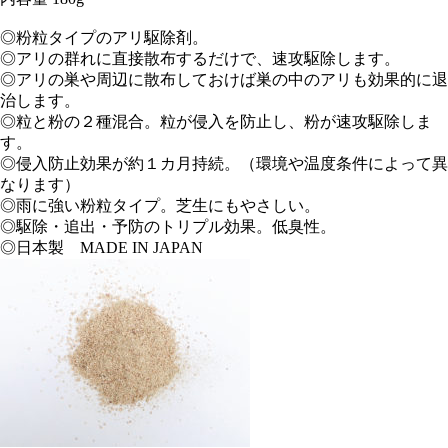
◎粉粒タイプのアリ駆除剤。
◎アリの群れに直接散布するだけで、速攻駆除します。
◎アリの巣や周辺に散布しておけば巣の中のアリも効果的に退
治します。
◎粒と粉の２種混合。粒が侵入を防止し、粉が速攻駆除しま
す。
◎侵入防止効果が約１カ月持続。（環境や温度条件によって異
なります）
◎雨に強い粉粒タイプ。芝生にもやさしい。
◎駆除・追出・予防のトリプル効果。低臭性。
◎日本製 MADE IN JAPAN