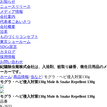
お知らせ
ニュースリリース
メディア情報
会社案内
代表者ごあいさつ
会社概要
沿革
ものづくりコンセプト
東京ショールーム
SDGs宣言
カタログ
採用情報
お問い合わせ
紀陽除虫菊株式会社は、入浴剤、蚊取り線香、衛生日用品のメ
ーカーです。
ホーム
/
商品情報
/
虫など
/
モグラ・ヘビ侵入対策130g
モグラ・ヘビ侵入対策130g
Mole & Snake Repellent 130g
モグラ・ヘビ侵入対策130g
Mole & Snake Repellent 130g
品番
K-2633