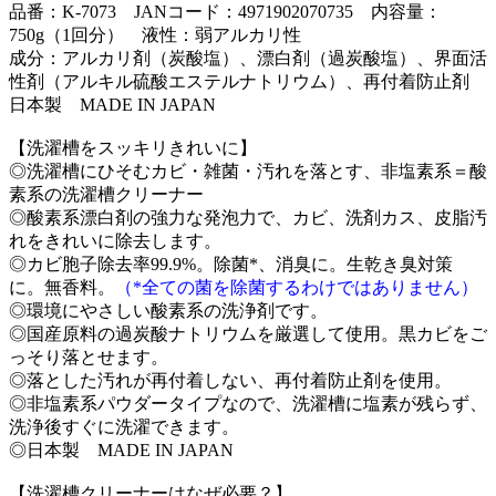
品番：K-7073 JANコード：4971902070735 内容量：
750g（1回分） 液性：弱アルカリ性
成分：アルカリ剤（炭酸塩）、漂白剤（過炭酸塩）、界面活
性剤（アルキル硫酸エステルナトリウム）、再付着防止剤
日本製 MADE IN JAPAN
【洗濯槽をスッキリきれいに】
◎洗濯槽にひそむカビ・雑菌・汚れを落とす、非塩素系＝酸
素系の洗濯槽クリーナー
◎酸素系漂白剤の強力な発泡力で、カビ、洗剤カス、皮脂汚
れをきれいに除去します。
◎カビ胞子除去率99.9%。除菌*、消臭に。生乾き臭対策
に。無香料。
（*全ての菌を除菌するわけではありません）
◎環境にやさしい酸素系の洗浄剤です。
◎国産原料の過炭酸ナトリウムを厳選して使用。黒カビをご
っそり落とせます。
◎落とした汚れが再付着しない、再付着防止剤を使用。
◎非塩素系パウダータイプなので、洗濯槽に塩素が残らず、
洗浄後すぐに洗濯できます。
◎日本製 MADE IN JAPAN
【洗濯槽クリーナーはなぜ必要？】