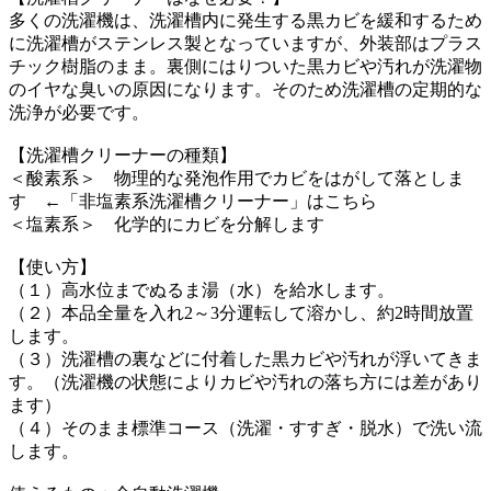
多くの洗濯機は、洗濯槽内に発生する黒カビを緩和するため
に洗濯槽がステンレス製となっていますが、外装部はプラス
チック樹脂のまま。裏側にはりついた黒カビや汚れが洗濯物
のイヤな臭いの原因になります。そのため洗濯槽の定期的な
洗浄が必要です。
【洗濯槽クリーナーの種類】
＜酸素系＞ 物理的な発泡作用でカビをはがして落としま
す ←「非塩素系洗濯槽クリーナー」はこちら
＜塩素系＞ 化学的にカビを分解します
【使い方】
（１）高水位までぬるま湯（水）を給水します。
（２）本品全量を入れ2～3分運転して溶かし、約2時間放置
します。
（３）洗濯槽の裏などに付着した黒カビや汚れが浮いてきま
す。（洗濯機の状態によりカビや汚れの落ち方には差があり
ます）
（４）そのまま標準コース（洗濯・すすぎ・脱水）で洗い流
します。