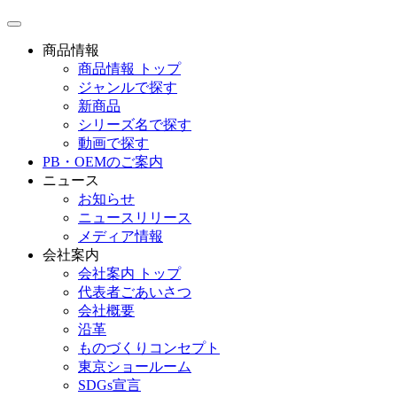
toggle
navigation
商品情報
商品情報 トップ
ジャンルで探す
新商品
シリーズ名で探す
動画で探す
PB・OEMのご案内
ニュース
お知らせ
ニュースリリース
メディア情報
会社案内
会社案内 トップ
代表者ごあいさつ
会社概要
沿革
ものづくりコンセプト
東京ショールーム
SDGs宣言