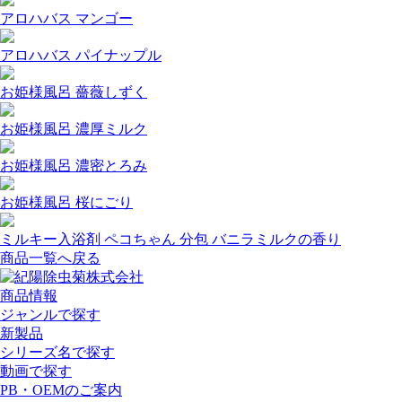
アロハバス マンゴー
アロハバス パイナップル
お姫様風呂 薔薇しずく
お姫様風呂 濃厚ミルク
お姫様風呂 濃密とろみ
お姫様風呂 桜にごり
ミルキー入浴剤 ペコちゃん 分包 バニラミルクの香り
商品一覧へ戻る
商品情報
ジャンルで探す
新製品
シリーズ名で探す
動画で探す
PB・OEMのご案内