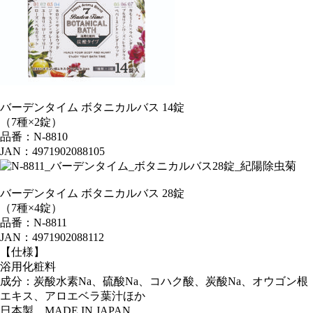
バーデンタイム ボタニカルバス 14錠
（7種×2錠）
品番：N-8810
JAN：4971902088105
バーデンタイム ボタニカルバス 28錠
（7種×4錠）
品番：N-8811
JAN：4971902088112
【仕様】
浴用化粧料
成分：炭酸水素Na、硫酸Na、コハク酸、炭酸Na、オウゴン根
エキス、アロエベラ葉汁ほか
日本製 MADE IN JAPAN