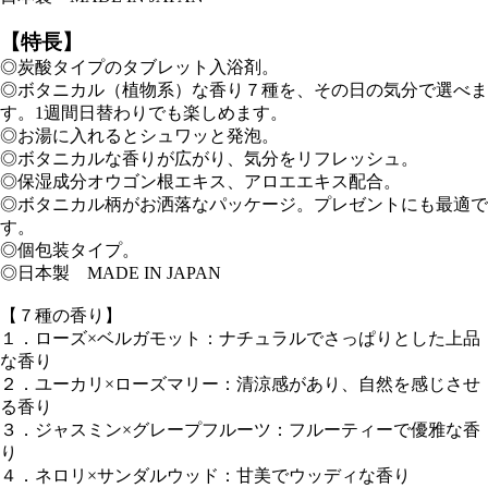
【特長】
◎炭酸タイプのタブレット入浴剤。
◎ボタニカル（植物系）な香り７種を、その日の気分で選べま
す。1週間日替わりでも楽しめます。
◎お湯に入れるとシュワッと発泡。
◎ボタニカルな香りが広がり、気分をリフレッシュ。
◎保湿成分オウゴン根エキス、アロエエキス配合。
◎ボタニカル柄がお洒落なパッケージ。プレゼントにも最適で
す。
◎個包装タイプ。
◎日本製 MADE IN JAPAN
【７種の香り】
１．ローズ×ベルガモット：ナチュラルでさっぱりとした上品
な香り
２．ユーカリ×ローズマリー：清涼感があり、自然を感じさせ
る香り
３．ジャスミン×グレープフルーツ：フルーティーで優雅な香
り
４．ネロリ×サンダルウッド：甘美でウッディな香り