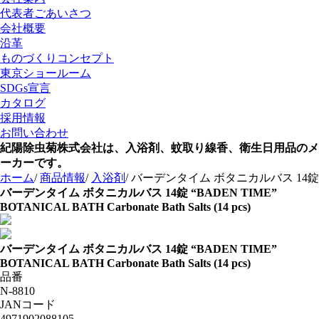
代表者ごあいさつ
会社概要
沿革
ものづくりコンセプト
東京ショールーム
SDGs宣言
カタログ
採用情報
お問い合わせ
紀陽除虫菊株式会社は、入浴剤、蚊取り線香、衛生日用品のメ
ーカーです。
ホーム
/
商品情報
/
入浴剤
/
バーデンタイム ボタニカルバス 14錠
バーデンタイム ボタニカルバス 14錠
“BADEN TIME”
BOTANICAL BATH Carbonate Bath Salts (14 pcs)
バーデンタイム ボタニカルバス 14錠
“BADEN TIME”
BOTANICAL BATH Carbonate Bath Salts (14 pcs)
品番
N-8810
JANコード
4971902088105