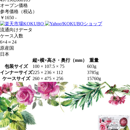
オープン価格
参考価格（税込）
￥1650 -
流通向けデータ
ケース入数
6×4＝24
原産国
日本
縦×横×高さ・奥行（mm）
重量
包装サイズ
100 × 107.5 × 75
603g
インナーサイズ
225 × 236 × 112
3785g
ケースサイズ
260 × 475 × 256
15760g