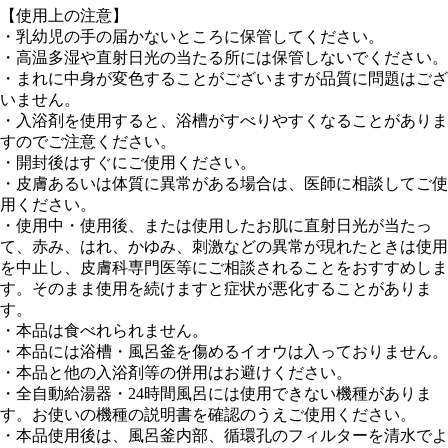
【使用上の注意】
・乳幼児の手の届かないところに保管してください。
・高温多湿や直射日光の当たる所には保管しないでください。
・まれに中身が変色することがございますが品質に問題はござ
いません。
・入浴剤を使用すると、浴槽がすべりやすくなることがありま
すのでご注意ください。
・開封後はすぐにご使用ください。
・皮膚あるいは体質に異常がある場合は、医師に相談してご使
用ください。
・使用中・使用後、または使用したお肌に直射日光が当たっ
て、赤み、はれ、かゆみ、刺激などの異常が現れたときは使用
を中止し、皮膚科専門医等にご相談されることをおすすめしま
す。そのまま使用を続けますと症状が悪化することがありま
す。
・本品は食べれられません。
・本品には浴槽・風呂釜を傷めるイオウは入っておりません。
・本品と他の入浴剤等の併用はお避けください。
・全自動給湯器・24時間風呂には使用できない機種がありま
す。お使いの機種の説明書を確認のうえご使用ください。
・本品使用後は、風呂釜内部、循環孔のフィルターを清水でよ