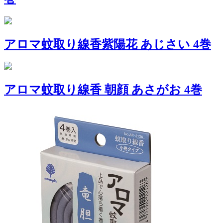
アロマ蚊取り線香紫陽花 あじさい 4巻
アロマ蚊取り線香 朝顔 あさがお 4巻