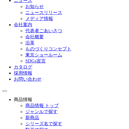
ニュース
お知らせ
ニュースリリース
メディア情報
会社案内
代表者ごあいさつ
会社概要
沿革
ものづくりコンセプト
東京ショールーム
SDGs宣言
カタログ
採用情報
お問い合わせ
toggle
navigation
商品情報
商品情報 トップ
ジャンルで探す
新商品
シリーズ名で探す