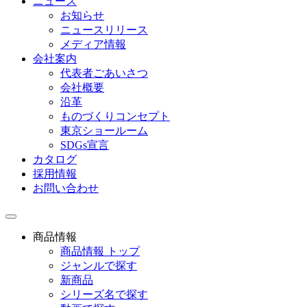
ニュース
お知らせ
ニュースリリース
メディア情報
会社案内
代表者ごあいさつ
会社概要
沿革
ものづくりコンセプト
東京ショールーム
SDGs宣言
カタログ
採用情報
お問い合わせ
toggle
navigation
商品情報
商品情報 トップ
ジャンルで探す
新商品
シリーズ名で探す