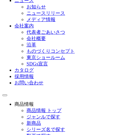
ニュース
お知らせ
ニュースリリース
メディア情報
会社案内
代表者ごあいさつ
会社概要
沿革
ものづくりコンセプト
東京ショールーム
SDGs宣言
カタログ
採用情報
お問い合わせ
toggle
navigation
商品情報
商品情報 トップ
ジャンルで探す
新商品
シリーズ名で探す