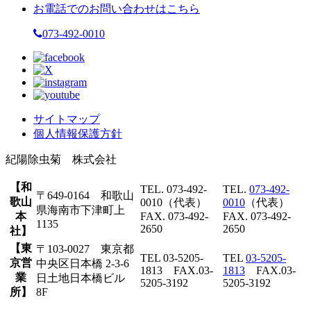
お電話でのお問い合わせはこちら
073-492-0010
サイトマップ
個人情報保護方針
紀陽除虫菊 株式会社
【和
TEL. 073-492-
TEL.
073-492-
〒649-0164 和歌山
歌山
0010（代表）
0010
（代表）
県海南市下津町上
本
FAX. 073-492-
FAX. 073-492-
1135
2650
2650
社】
【東
〒103-0027 東京都
TEL 03-5205-
TEL
03-5205-
京営
中央区日本橋 2-3-6
1813 FAX.03-
1813
FAX.03-
業
日土地日本橋ビル
5205-3192
5205-3192
所】
8F