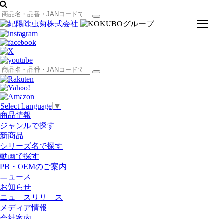
toggl
navig
Select Language
▼
商品情報
ジャンルで探す
新商品
シリーズ名で探す
動画で探す
PB・OEMのご案内
ニュース
お知らせ
ニュースリリース
メディア情報
会社案内