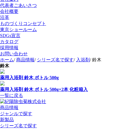
代表者ごあいさつ
会社概要
沿革
ものづくりコンセプト
東京ショールーム
SDGs宣言
カタログ
採用情報
お問い合わせ
ホーム
/
商品情報
/
シリーズ名で探す
/
入浴剤
/
鈴木
鈴木
薬用入浴剤 鈴木 ボトル 500g
薬用入浴剤 鈴木 ボトル 500g×2本 化粧箱入
一覧に戻る
商品情報
ジャンルで探す
新製品
シリーズ名で探す