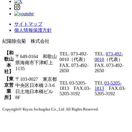
サイトマップ
個人情報保護方針
紀陽除虫菊 株式会社
【和
TEL. 073-492-
TEL.
073-492-
〒649-0164 和歌山
歌山
0010（代表）
0010
（代表）
県海南市下津町上
本
FAX. 073-492-
FAX. 073-492-
1135
2650
2650
社】
【東
〒103-0027 東京都
TEL 03-5205-
TEL
03-5205-
京営
中央区日本橋 2-3-6
1813 FAX.03-
1813
FAX.03-
業
日土地日本橋ビル
5205-3192
5205-3192
所】
8F
Copyright© Kiyou Jochugiku Co., Ltd. All Rights Reserved.