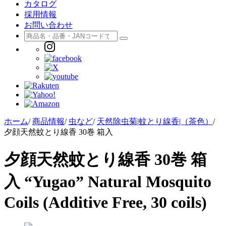
カタログ
採用情報
お問い合わせ
ホーム
/
商品情報
/
虫など
/
天然除虫菊|蚊とり線香|（茶色）
/
夕顔天然蚊とり線香 30巻 箱入
夕顔天然蚊とり線香 30巻 箱
入
“Yugao” Natural Mosquito
Coils (Additive Free, 30 coils)