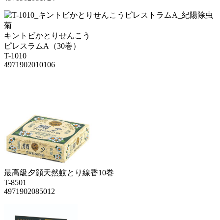
キントビかとりせんこう
ピレスラムA（30巻）
T-1010
4971902010106
最高級夕顔天然蚊とり線香10巻
T-8501
4971902085012