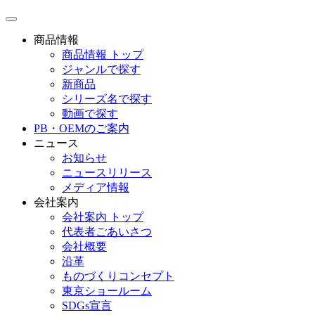
toggle
navigation
商品情報
商品情報 トップ
ジャンルで探す
新商品
シリーズ名で探す
動画で探す
PB・OEMのご案内
ニュース
お知らせ
ニュースリリース
メディア情報
会社案内
会社案内 トップ
代表者ごあいさつ
会社概要
沿革
ものづくりコンセプト
東京ショールーム
SDGs宣言