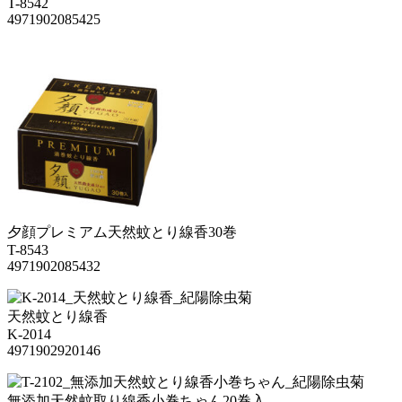
T-8542
4971902085425
夕顔プレミアム天然蚊とり線香30巻
T-8543
4971902085432
天然蚊とり線香
K-2014
4971902920146
無添加天然蚊取り線香小巻ちゃん20巻入