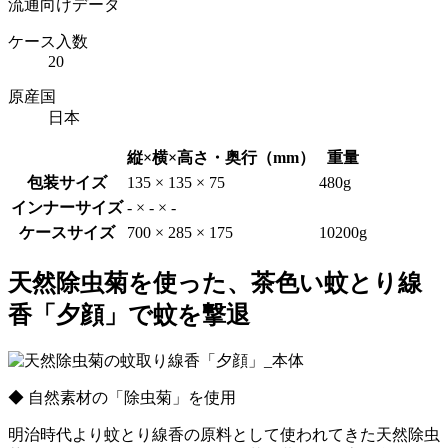
流通向けデータ
ケース入数
20
原産国
日本
縦×横×高さ・奥行（mm）
重量
包装サイズ
135 × 135 × 75
480g
インナーサイズ
- × - × -
ケースサイズ
700 × 285 × 175
10200g
天然除虫菊を使った、茶色い蚊とり線
香「夕顔」で蚊を撃退
◆ 自然素材の「除虫菊」を使用
明治時代より蚊とり線香の原料として使われてきた天然除虫