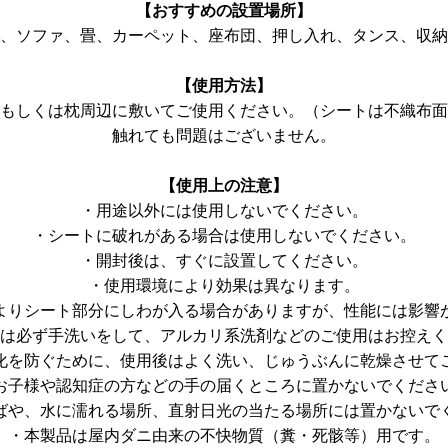
【おすすめの設置場所】
、ソファ、畳、カーペット、座布団、押し入れ、タンス、収納
【使用方法】
もしくは枕周辺に敷いてご使用ください。（シートは不織布面
触れても問題はございません。
【使用上の注意】
・用途以外には使用しないでください。
・シートに破れがある場合は使用しないでください。
・開封後は、すぐに設置してください。
・使用環境により効果は異なります。
よりシート部分にしわが入る場合がありますが、性能には影響
は必ず手洗いをして、アルカリ系洗剤などのご使用はお控えく
化を防ぐために、使用後はよく洗い、じゅうぶんに乾燥させて
お子様や認知症の方などの手の届くところに置かないでくださ
ばや、水に濡れる場所、直射日光の当たる場所には置かないで
・本製品は屋内ダニ由来の不快物質（糞・死骸等）用です。