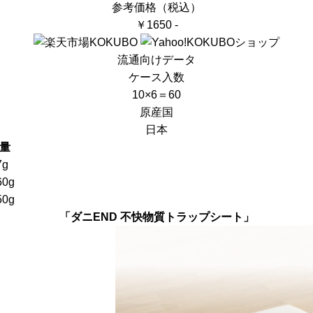
参考価格（税込）
￥1650 -
流通向けデータ
ケース入数
10×6＝60
原産国
日本
量
7g
60g
50g
「ダニEND 不快物質トラップシート」