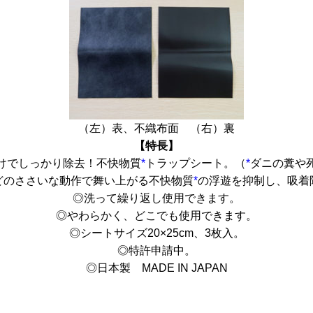
（左）表、不織布面 （右）裏
【特長】
けでしっかり除去！不快物質
*
トラップシート。（
*
ダニの糞や
どのささいな動作で舞い上がる不快物質
*
の浮遊を抑制し、吸着
◎洗って繰り返し使用できます。
◎やわらかく、どこでも使用できます。
◎シートサイズ20×25cm、3枚入。
◎特許申請中。
◎日本製 MADE IN JAPAN